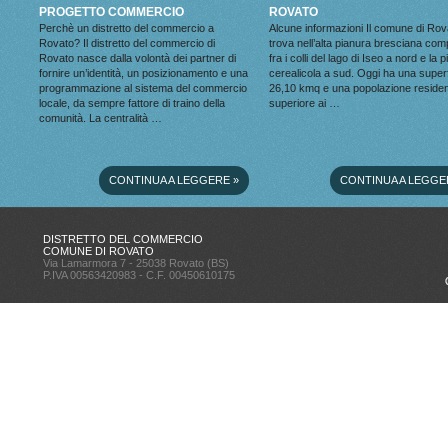
PROGETTO COMMERCIO
ROVATO
Perchè un distretto del commercio a
Alcune informazioni Il comune di Rov
Rovato? Il distretto del commercio di
trova nell’alta pianura bresciana co
Rovato nasce dalla volontà dei partner di
fra i colli del lago di Iseo a nord e la 
fornire un’identità, un posizionamento e una
cerealicola a sud. Oggi ha una superf
programmazione al sistema del commercio
26,10 kmq e una popolazione reside
locale, da sempre fattore di traino della
superiore ai …
comunità. La centralità …
CONTINUA A LEGGERE
»
CONTINUA A LEGGE
DISTRETTO DEL COMMERCIO
COMUNE DI ROVATO
Via Lamarmora 7 - 25038 Rovato (BS)
P.IVA 00563420983 - C.F. 00450610175