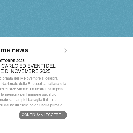
time news
 OTTOBRE 2025
> 26 SETTEMBRE 2025
 CARLO ED EVENTI DEL
COME IN FAMIGLIA. VITTORI
E DI NOVEMBRE 2025
MARIELLA DAY
 giornata del IV Novembre si celebra
Una giornata di natura, cultura e gusto al
à Nazionale della Repubblica italiana e la
Convento.Passeggiate, laboratori per ba
 delleForze Armate. La ricorrenza impone
visite guidate, degustazioni, musica dal v
 la memoria per l’immane sacrificio
momenti di incontro con artisti e produttor
ato sui campidi battaglia italiani e
territorio.Presso il Convento della SS.
eri dai nostri eroici soldati nella prima e …
Annunciata a Rovato, sabato 4 ottobre 2
dalle …
CONTINUA A LEGGERE
»
CONTINUA A LEGG