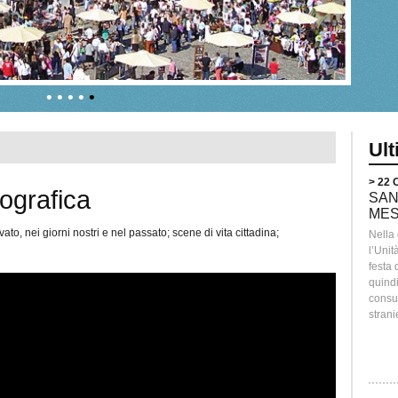
•
•
•
•
•
Ul
> 22
tografica
SAN
MES
to, nei giorni nostri e nel passato; scene di vita cittadina;
Nella
l’Unit
festa
quindi
consum
strani