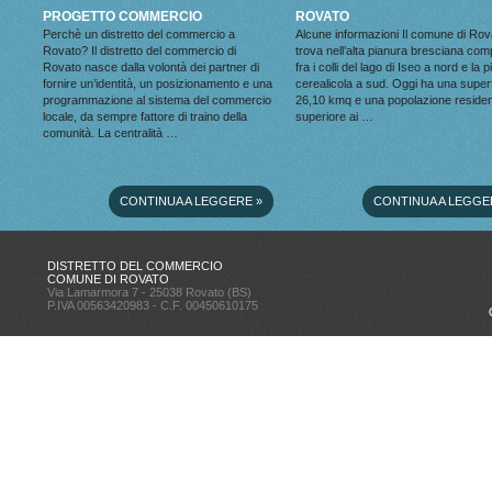
PROGETTO COMMERCIO
ROVATO
Perchè un distretto del commercio a
Alcune informazioni Il comune di Rov
Rovato? Il distretto del commercio di
trova nell’alta pianura bresciana co
Rovato nasce dalla volontà dei partner di
fra i colli del lago di Iseo a nord e la 
fornire un’identità, un posizionamento e una
cerealicola a sud. Oggi ha una superf
programmazione al sistema del commercio
26,10 kmq e una popolazione reside
locale, da sempre fattore di traino della
superiore ai …
comunità. La centralità …
CONTINUA A LEGGERE
»
CONTINUA A LEGGE
DISTRETTO DEL COMMERCIO
COMUNE DI ROVATO
Via Lamarmora 7 - 25038 Rovato (BS)
P.IVA 00563420983 - C.F. 00450610175