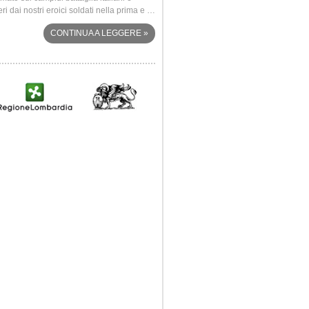
eri dai nostri eroici soldati nella prima e …
Annunciata a Rovato, sabato 4 ottobre 2
dalle …
CONTINUA A LEGGERE
»
CONTINUA A LEGG