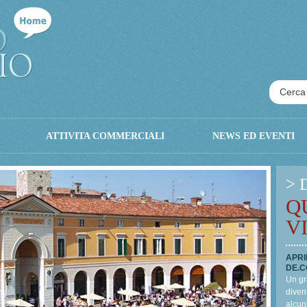
ATTIVITA COMMERCIALI
NEWS ED EVENTI
> 
Q
V
APRI
DE.C
Un gr
divent
alcun