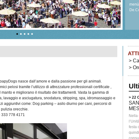
menù 
De.Co
per ri
•
•
•
•
•
ATT
Ca
Or
SoapyDogs nasce dall’amore e dalla passione per gli animali.
Ul
ici pelosi tramite l’utilizzo di attrezzature professionali certificate ,
al manto e migliorano il risultato dei trattamenti. Vasta la gamma di
> 22
tura, lavaggio e asciugatura, snodatura, stripping, spa, idromassaggio e
SAN
i aggiuntivi come: Dog parking – asilo diurno per cani, percorsi di
MES
 pulizia orecchie.
– 333 778 4171
Nella
l’Unit
festa
quindi
consum