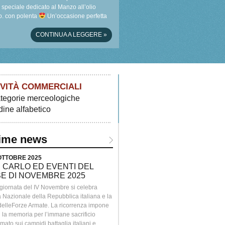
speciale dedicato al Manzo all’olio
. con polenta
Un’occasione perfetta
scoprire i sapori autentici del territorio …
CONTINUA A LEGGERE
»
IVITÀ COMMERCIALI
tegorie merceologiche
dine alfabetico
time news
 OTTOBRE 2025
> 26 SETTEMBRE 2025
 CARLO ED EVENTI DEL
COME IN FAMIGLIA. VITTORI
E DI NOVEMBRE 2025
MARIELLA DAY
 giornata del IV Novembre si celebra
Una giornata di natura, cultura e gusto al
à Nazionale della Repubblica italiana e la
Convento.Passeggiate, laboratori per ba
 delleForze Armate. La ricorrenza impone
visite guidate, degustazioni, musica dal v
 la memoria per l’immane sacrificio
momenti di incontro con artisti e produttor
ato sui campidi battaglia italiani e
territorio.Presso il Convento della SS.