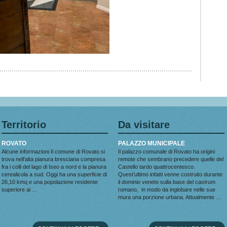
Territorio
Da visitare
ROVATO
PALAZZO MUNICIPALE
Alcune informazioni Il comune di Rovato si
Il palazzo comunale di Rovato ha origini
trova nell’alta pianura bresciana compresa
remote che sembrano precedere quelle del
fra i colli del lago di Iseo a nord e la pianura
Castello tardo quattrocentesco.
cerealicola a sud. Oggi ha una superficie di
Quest’ultimo infatti venne costruito durante
26,10 kmq e una popolazione residente
il dominio veneto sulla base del castrum
superiore ai …
romano, in modo da inglobare nelle sue
mura una porzione urbana. Attualmente …