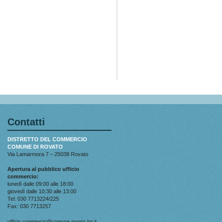
Contatti
DISTRETTO DEL COMMERCIO
COMUNE DI ROVATO
Via Lamarmora 7 – 25038 Rovato
Apertura al pubblico ufficio
commercio:
lunedì dalle 09:00 alle 18:00
giovedì dalle 10:30 alle 13:00
Tel: 030 7713224/225
Fax: 030 7713257
ufficio.commercio@comune.rovato.bs.it