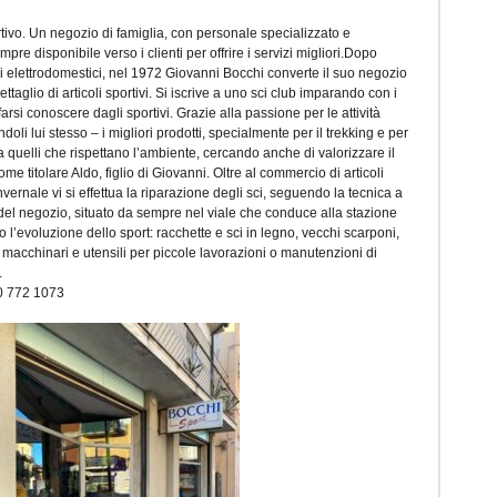
rtivo. Un negozio di famiglia, con personale specializzato e
re disponibile verso i clienti per offrire i servizi migliori.Dopo
egli elettrodomestici, nel 1972 Giovanni Bocchi converte il suo negozio
ttaglio di articoli sportivi. Si iscrive a uno sci club imparando con i
 farsi conoscere dagli sportivi. Grazie alla passione per le attività
oli lui stesso – i migliori prodotti, specialmente per il trekking e per
 fra quelli che rispettano l’ambiente, cercando anche di valorizzare il
me titolare Aldo, figlio di Giovanni. Oltre al commercio di articoli
invernale vi si effettua la riparazione degli sci, seguendo la tecnica a
del negozio, situato da sempre nel viale che conduce alla stazione
o l’evoluzione dello sport: racchette e sci in legno, vecchi scarponi,
i macchinari e utensili per piccole lavorazioni o manutenzioni di
.
30 772 1073