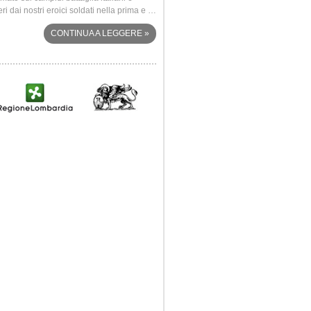
eri dai nostri eroici soldati nella prima e …
Annunciata a Rovato, sabato 4 ottobre 2
dalle …
CONTINUA A LEGGERE
»
CONTINUA A LEGG