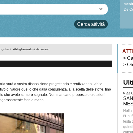
menù 
De.Co
per ri
ogiche
>
Abbigliamento & Accessori
ATT
Ca
Or
Ul
arla sarà a vostra disposizione progettando e realizzando l’abito
ivo di valore quello che dalla consulenza, alla scelta delle stoffe, fino
> 22
bito che avete sempre sognato. Non mancano proposte e creazioni
SAN
o rigorosamente fatto a mano.
MES
Nella
l’Unit
festa
quindi
consum