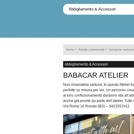
Home
>
Attività commerciali
>
Categorie merceol
Abbigliamento & Accessori
BABACAR ATELIER
Non chiamatela sartoria. In questo Atelier K
perfetto su misura per voi. Un percorso creat
al loro confezionamento daranno vita all’a
anche già pronte da parte dell’atelier. Tutt
Via Roma 16 Rovato (BS) – 3423552411