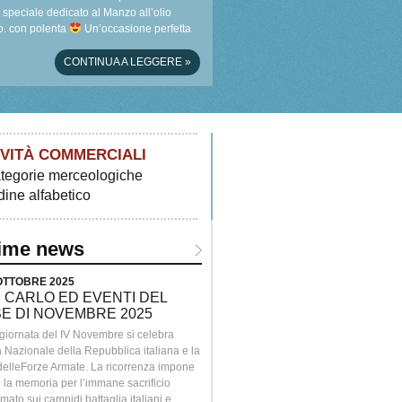
speciale dedicato al Manzo all’olio
. con polenta
Un’occasione perfetta
scoprire i sapori autentici del territorio …
CONTINUA A LEGGERE
»
IVITÀ COMMERCIALI
tegorie merceologiche
dine alfabetico
time news
 OTTOBRE 2025
> 26 SETTEMBRE 2025
 CARLO ED EVENTI DEL
COME IN FAMIGLIA. VITTORI
E DI NOVEMBRE 2025
MARIELLA DAY
 giornata del IV Novembre si celebra
Una giornata di natura, cultura e gusto al
à Nazionale della Repubblica italiana e la
Convento.Passeggiate, laboratori per ba
 delleForze Armate. La ricorrenza impone
visite guidate, degustazioni, musica dal v
 la memoria per l’immane sacrificio
momenti di incontro con artisti e produttor
ato sui campidi battaglia italiani e
territorio.Presso il Convento della SS.