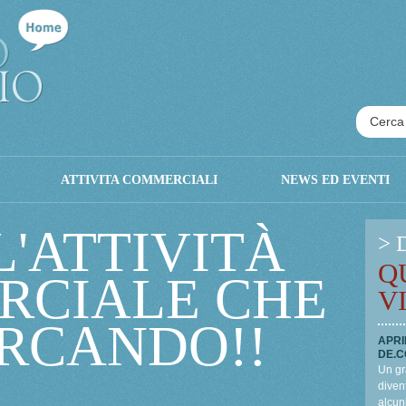
ATTIVITA COMMERCIALI
NEWS ED EVENTI
L'ATTIVITÀ
> 
Q
RCIALE CHE
V
ERCANDO!!
APRI
DE.C
Un gr
divent
alcun