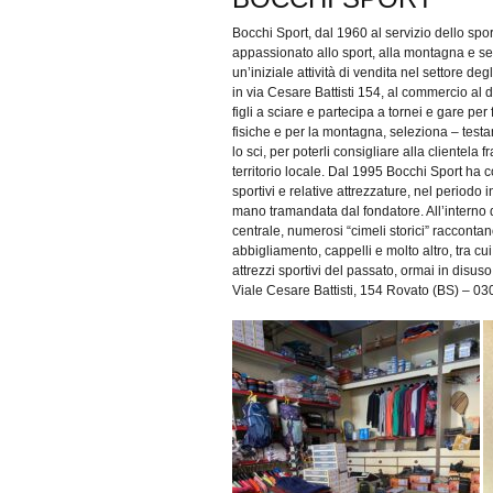
Bocchi Sport, dal 1960 al servizio dello spo
appassionato allo sport, alla montagna e semp
un’iniziale attività di vendita nel settore d
in via Cesare Battisti 154, al commercio al de
figli a sciare e partecipa a tornei e gare per
fisiche e per la montagna, seleziona – testand
lo sci, per poterli consigliare alla clientela
territorio locale. Dal 1995 Bocchi Sport ha co
sportivi e relative attrezzature, nel periodo 
mano tramandata dal fondatore. All’interno 
centrale, numerosi “cimeli storici” raccontan
abbigliamento, cappelli e molto altro, tra cu
attrezzi sportivi del passato, ormai in disuso
Viale Cesare Battisti, 154 Rovato (BS) – 0