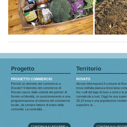
Progetto
Territorio
PROGETTO COMMERCIO
ROVATO
Perchè un distretto del commercio a
Alcune informazioni Il comune di Rov
Rovato? Il distretto del commercio di
trova nell’alta pianura bresciana co
Rovato nasce dalla volontà dei partner di
fra i colli del lago di Iseo a nord e la 
fornire un’identità, un posizionamento e una
cerealicola a sud. Oggi ha una superf
programmazione al sistema del commercio
26,10 kmq e una popolazione reside
locale, da sempre fattore di traino della
superiore ai …
comunità. La centralità …
CONTINUA A LEGGERE
»
CONTINUA A LEGGE