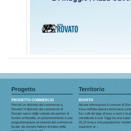
Progetto
Territorio
PROGETTO COMMERCIO
ROVATO
Perchè un distretto del commercio a
Alcune informazioni Il comune di Rov
Rovato? Il distretto del commercio di
trova nell’alta pianura bresciana co
Rovato nasce dalla volontà dei partner di
fra i colli del lago di Iseo a nord e la 
fornire un’identità, un posizionamento e una
cerealicola a sud. Oggi ha una superf
programmazione al sistema del commercio
26,10 kmq e una popolazione reside
locale, da sempre fattore di traino della
superiore ai …