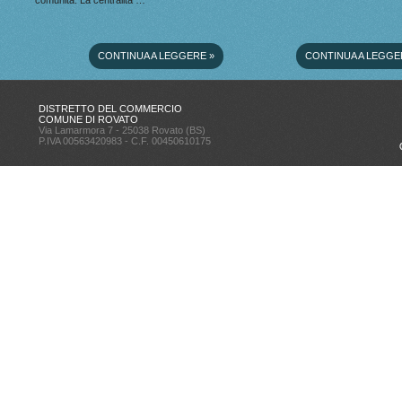
comunità. La centralità …
CONTINUA A LEGGERE
»
CONTINUA A LEGGE
DISTRETTO DEL COMMERCIO
COMUNE DI ROVATO
Via Lamarmora 7 - 25038 Rovato (BS)
P.IVA 00563420983 - C.F. 00450610175