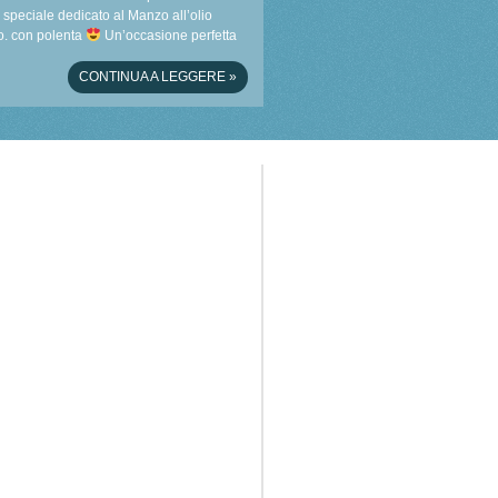
speciale dedicato al Manzo all’olio
. con polenta
Un’occasione perfetta
scoprire i sapori autentici del territorio …
CONTINUA A LEGGERE
»