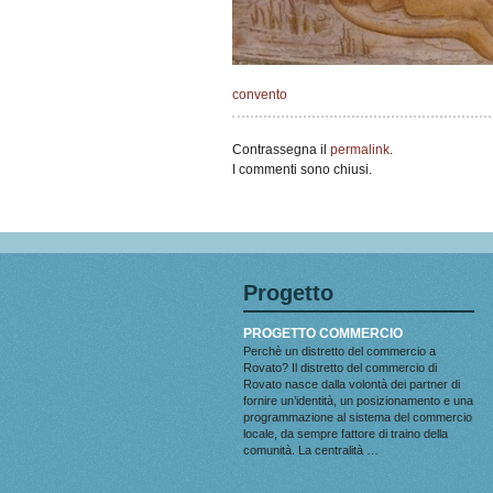
convento
Contrassegna il
permalink
.
I commenti sono chiusi.
Progetto
PROGETTO COMMERCIO
Perchè un distretto del commercio a
Rovato? Il distretto del commercio di
Rovato nasce dalla volontà dei partner di
fornire un’identità, un posizionamento e una
programmazione al sistema del commercio
locale, da sempre fattore di traino della
comunità. La centralità …