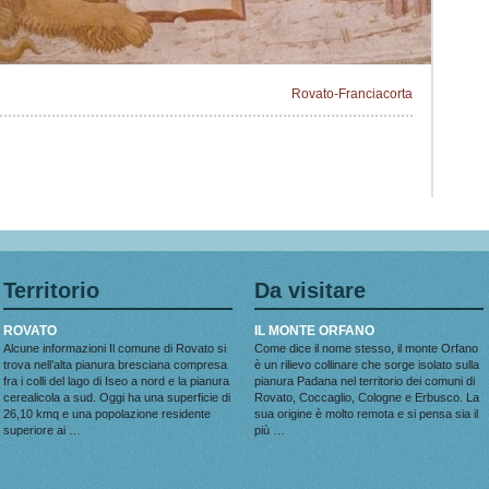
Rovato-Franciacorta
Territorio
Da visitare
ROVATO
IL MONTE ORFANO
Alcune informazioni Il comune di Rovato si
Come dice il nome stesso, il monte Orfano
trova nell’alta pianura bresciana compresa
è un rilievo collinare che sorge isolato sulla
fra i colli del lago di Iseo a nord e la pianura
pianura Padana nel territorio dei comuni di
cerealicola a sud. Oggi ha una superficie di
Rovato, Coccaglio, Cologne e Erbusco. La
26,10 kmq e una popolazione residente
sua origine è molto remota e si pensa sia il
superiore ai …
più …