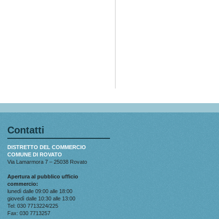
Contatti
DISTRETTO DEL COMMERCIO
COMUNE DI ROVATO
Via Lamarmora 7 – 25038 Rovato
Apertura al pubblico ufficio
commercio:
lunedì dalle 09:00 alle 18:00
giovedì dalle 10:30 alle 13:00
Tel: 030 7713224/225
Fax: 030 7713257