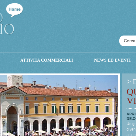
ATTIVITA COMMERCIALI
NEWS ED EVENTI
> 
Q
V
APRI
DE.C
Un gr
divent
alcun