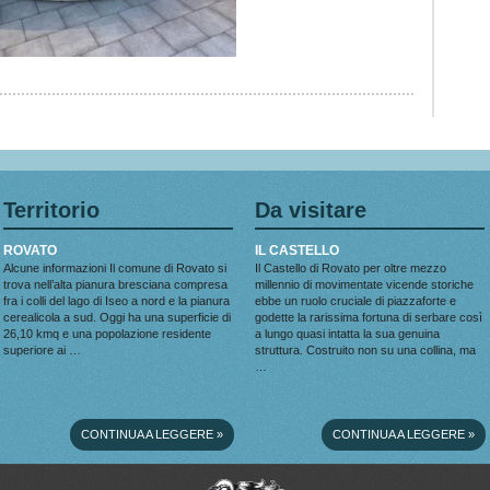
Territorio
Da visitare
ROVATO
IL CASTELLO
Alcune informazioni Il comune di Rovato si
Il Castello di Rovato per oltre mezzo
trova nell’alta pianura bresciana compresa
millennio di movimentate vicende storiche
fra i colli del lago di Iseo a nord e la pianura
ebbe un ruolo cruciale di piazzaforte e
cerealicola a sud. Oggi ha una superficie di
godette la rarissima fortuna di serbare così
26,10 kmq e una popolazione residente
a lungo quasi intatta la sua genuina
superiore ai …
struttura. Costruito non su una collina, ma
…
CONTINUA A LEGGERE
»
CONTINUA A LEGGERE
»