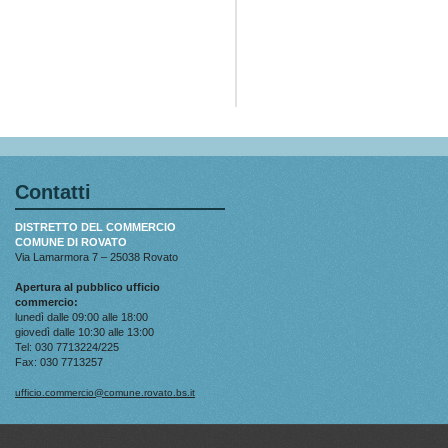
Contatti
DISTRETTO DEL COMMERCIO
COMUNE DI ROVATO
Via Lamarmora 7 – 25038 Rovato
Apertura al pubblico ufficio
commercio:
lunedì dalle 09:00 alle 18:00
giovedì dalle 10:30 alle 13:00
Tel: 030 7713224/225
Fax: 030 7713257
ufficio.commercio@comune.rovato.bs.it