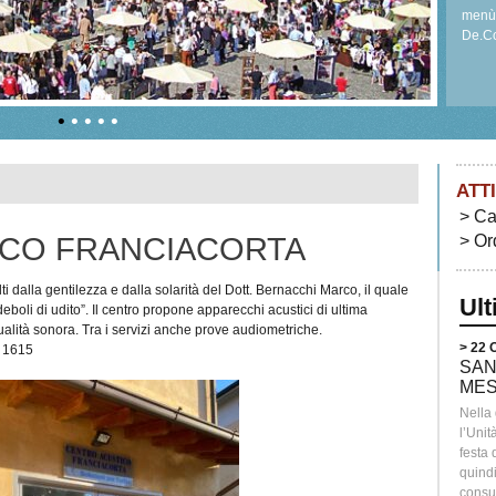
menù 
De.Co
per ri
•
•
•
•
•
ATT
Ca
ICO FRANCIACORTA
Or
i dalla gentilezza e dalla solarità del Dott. Bernacchi Marco, il quale
Ul
“deboli di udito”. Il centro propone apparecchi acustici di ultima
ualità sonora. Tra i servizi anche prove audiometriche.
> 22
4 1615
SAN
MES
Nella
l’Unit
festa
quindi
consum