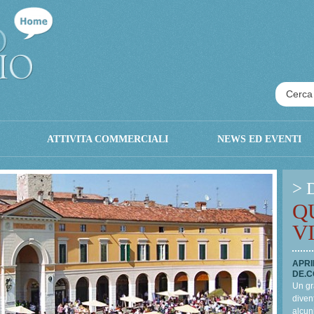
ATTIVITA COMMERCIALI
NEWS ED EVENTI
> 
Q
V
APRI
DE.C
Un gr
divent
alcun