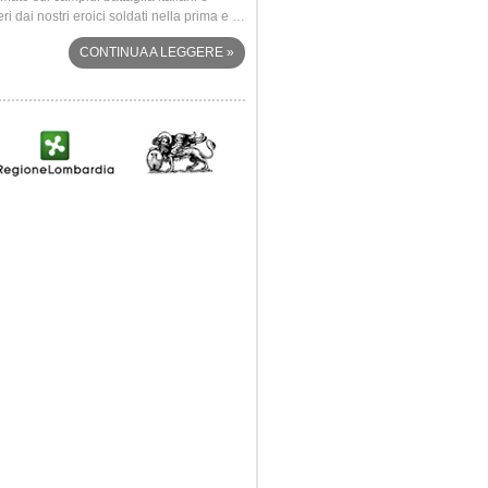
eri dai nostri eroici soldati nella prima e …
Annunciata a Rovato, sabato 4 ottobre 2
dalle …
CONTINUA A LEGGERE
»
CONTINUA A LEGG