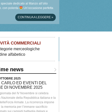
speciale dedicato al Manzo all’olio
. con polenta
Un’occasione perfetta
scoprire i sapori autentici del territorio …
CONTINUA A LEGGERE
»
IVITÀ COMMERCIALI
tegorie merceologiche
dine alfabetico
time news
 OTTOBRE 2025
> 26 SETTEMBRE 2025
 CARLO ED EVENTI DEL
COME IN FAMIGLIA. VITTORI
E DI NOVEMBRE 2025
MARIELLA DAY
 giornata del IV Novembre si celebra
Una giornata di natura, cultura e gusto al
à Nazionale della Repubblica italiana e la
Convento.Passeggiate, laboratori per ba
 delleForze Armate. La ricorrenza impone
visite guidate, degustazioni, musica dal v
 la memoria per l’immane sacrificio
momenti di incontro con artisti e produttor
ato sui campidi battaglia italiani e
territorio.Presso il Convento della SS.