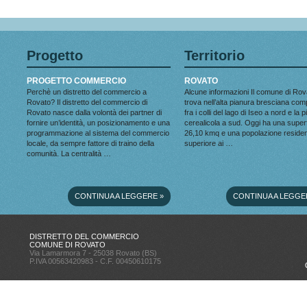
Progetto
Territorio
PROGETTO COMMERCIO
ROVATO
Perchè un distretto del commercio a
Alcune informazioni Il comune di Rov
Rovato? Il distretto del commercio di
trova nell’alta pianura bresciana co
Rovato nasce dalla volontà dei partner di
fra i colli del lago di Iseo a nord e la 
fornire un’identità, un posizionamento e una
cerealicola a sud. Oggi ha una superf
programmazione al sistema del commercio
26,10 kmq e una popolazione reside
locale, da sempre fattore di traino della
superiore ai …
comunità. La centralità …
CONTINUA A LEGGERE
»
CONTINUA A LEGGE
DISTRETTO DEL COMMERCIO
COMUNE DI ROVATO
Via Lamarmora 7 - 25038 Rovato (BS)
P.IVA 00563420983 - C.F. 00450610175