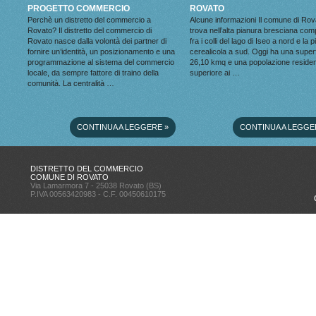
PROGETTO COMMERCIO
ROVATO
Perchè un distretto del commercio a
Alcune informazioni Il comune di Rov
Rovato? Il distretto del commercio di
trova nell’alta pianura bresciana co
Rovato nasce dalla volontà dei partner di
fra i colli del lago di Iseo a nord e la 
fornire un’identità, un posizionamento e una
cerealicola a sud. Oggi ha una superf
programmazione al sistema del commercio
26,10 kmq e una popolazione reside
locale, da sempre fattore di traino della
superiore ai …
comunità. La centralità …
CONTINUA A LEGGERE
»
CONTINUA A LEGGE
DISTRETTO DEL COMMERCIO
COMUNE DI ROVATO
Via Lamarmora 7 - 25038 Rovato (BS)
P.IVA 00563420983 - C.F. 00450610175