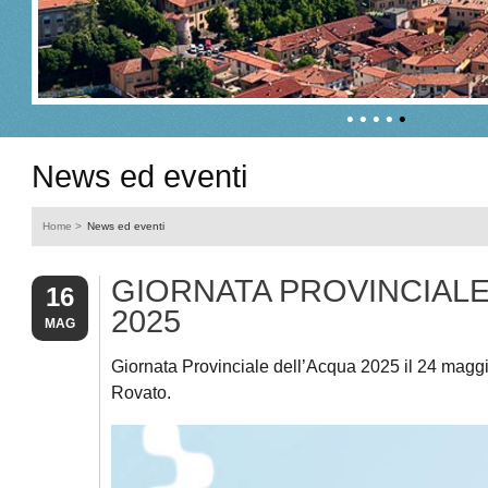
•
•
•
•
•
News ed eventi
Home
>
News ed eventi
GIORNATA PROVINCIALE
16
2025
MAG
Giornata Provinciale dell’Acqua 2025 il 24 magg
Rovato.