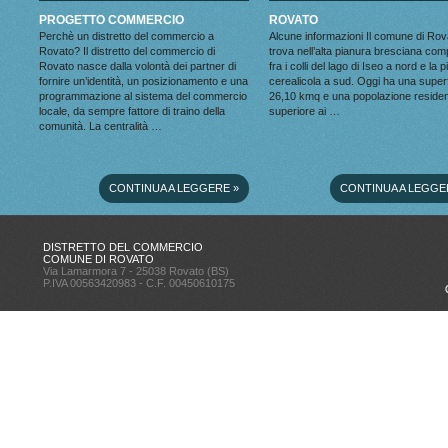
PROGETTO COMMERCIO
ROVATO
Perchè un distretto del commercio a
Alcune informazioni Il comune di Rov
Rovato? Il distretto del commercio di
trova nell’alta pianura bresciana co
Rovato nasce dalla volontà dei partner di
fra i colli del lago di Iseo a nord e la 
fornire un’identità, un posizionamento e una
cerealicola a sud. Oggi ha una superf
programmazione al sistema del commercio
26,10 kmq e una popolazione reside
locale, da sempre fattore di traino della
superiore ai …
comunità. La centralità …
CONTINUA A LEGGERE
»
CONTINUA A LEGGE
DISTRETTO DEL COMMERCIO
COMUNE DI ROVATO
Via Lamarmora 7 - 25038 Rovato (BS)
P.IVA 00563420983 - C.F. 00450610175