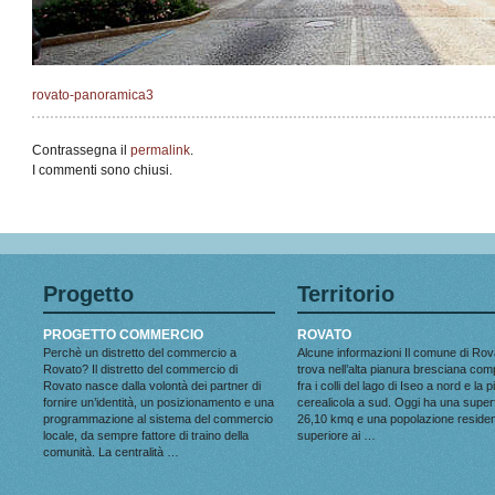
rovato-panoramica3
Contrassegna il
permalink
.
I commenti sono chiusi.
Progetto
Territorio
PROGETTO COMMERCIO
ROVATO
Perchè un distretto del commercio a
Alcune informazioni Il comune di Rov
Rovato? Il distretto del commercio di
trova nell’alta pianura bresciana co
Rovato nasce dalla volontà dei partner di
fra i colli del lago di Iseo a nord e la 
fornire un’identità, un posizionamento e una
cerealicola a sud. Oggi ha una superf
programmazione al sistema del commercio
26,10 kmq e una popolazione reside
locale, da sempre fattore di traino della
superiore ai …
comunità. La centralità …