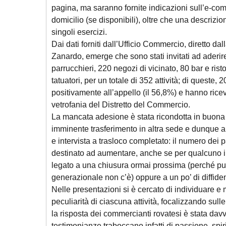
pagina, ma saranno fornite indicazioni sull’e-c
domicilio (se disponibili), oltre che una descrizio
singoli esercizi.
Dai dati forniti dall’Ufficio Commercio, diretto da
Zanardo, emerge che sono stati invitati ad aderir
parrucchieri, 220 negozi di vicinato, 80 bar e risto
tatuatori, per un totale di 352 attività; di queste,
positivamente all’appello (il 56,8%) e hanno rice
vetrofania del Distretto del Commercio.
La mancata adesione è stata ricondotta in buona 
imminente trasferimento in altra sede e dunque all
e intervista a trasloco completato: il numero dei 
destinato ad aumentare, anche se per qualcuno il ri
legato a una chiusura ormai prossima (perché pur
generazionale non c’è) oppure a un po’ di diffide
Nelle presentazioni si è cercato di individuare e m
peculiarità di ciascuna attività, focalizzando sulle 
la risposta dei commercianti rovatesi è stata dav
testimonianze traboccano infatti di passione, spiri