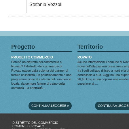
Stefania Vezzoli
Progetto
Territorio
PROGETTO COMMERCIO
ROVATO
Perchè un distretto del commercio a
Alcune informazioni Il comune di Rov
Rovato? Il distretto del commercio di
trova nell’alta pianura bresciana co
Rovato nasce dalla volontà dei partner di
fra i colli del lago di Iseo a nord e la 
fornire un’identità, un posizionamento e una
cerealicola a sud. Oggi ha una superf
programmazione al sistema del commercio
26,10 kmq e una popolazione reside
locale, da sempre fattore di traino della
superiore ai …
comunità. La centralità …
CONTINUA A LEGGERE
»
CONTINUA A LEGGE
DISTRETTO DEL COMMERCIO
COMUNE DI ROVATO