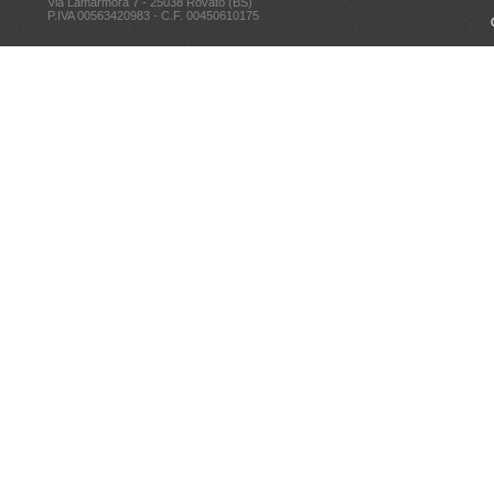
Via Lamarmora 7 - 25038 Rovato (BS)
P.IVA 00563420983 - C.F. 00450610175