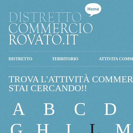
DISTRETTO
TERRITORIO
ATTIVITA COMM
TROVA L'ATTIVITÀ COMMER
STAI CERCANDO!!
A
B
C
D
G
H
I
L
M