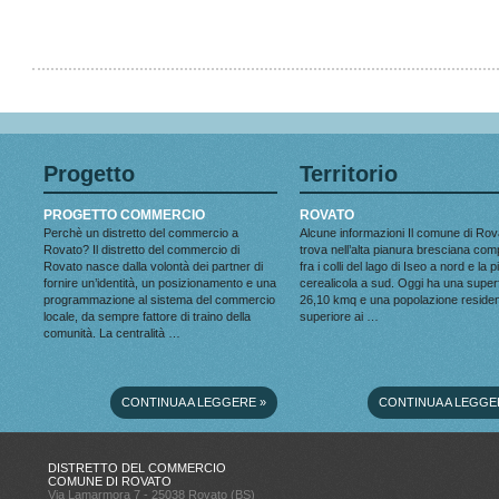
Progetto
Territorio
PROGETTO COMMERCIO
ROVATO
Perchè un distretto del commercio a
Alcune informazioni Il comune di Rov
Rovato? Il distretto del commercio di
trova nell’alta pianura bresciana co
Rovato nasce dalla volontà dei partner di
fra i colli del lago di Iseo a nord e la 
fornire un’identità, un posizionamento e una
cerealicola a sud. Oggi ha una superf
programmazione al sistema del commercio
26,10 kmq e una popolazione reside
locale, da sempre fattore di traino della
superiore ai …
comunità. La centralità …
CONTINUA A LEGGERE
»
CONTINUA A LEGGE
DISTRETTO DEL COMMERCIO
COMUNE DI ROVATO
Via Lamarmora 7 - 25038 Rovato (BS)