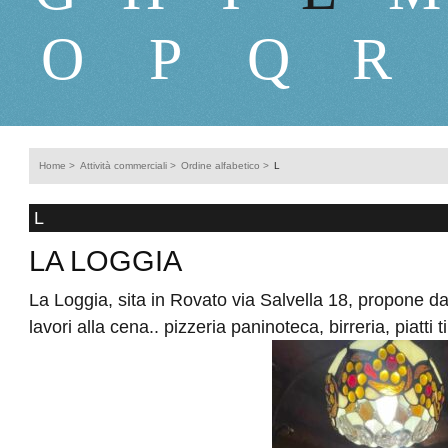
O
P
Q
R
V
Home
>
Attività commerciali
>
Ordine alfabetico
>
L
L
LA LOGGIA
La Loggia, sita in Rovato via Salvella 18, propone da
lavori alla cena.. pizzeria paninoteca, birreria, piatti t