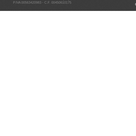
P.IVA 00563420983 - C.F. 00450610175