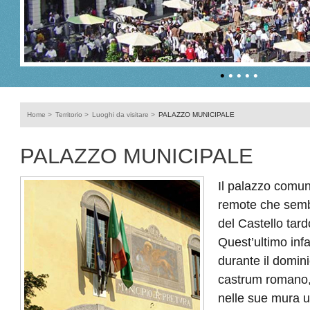
•
•
•
•
•
Home
>
Territorio
>
Luoghi da visitare
>
PALAZZO MUNICIPALE
PALAZZO MUNICIPALE
Il palazzo comun
remote che semb
del Castello tar
Quest’ultimo infa
durante il domin
castrum romano,
nelle sue mura 