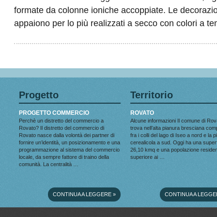
formate da colonne ioniche accoppiate. Le decorazioni 
appaiono per lo più realizzati a secco con colori a t
Progetto
Territorio
PROGETTO COMMERCIO
ROVATO
Perchè un distretto del commercio a
Alcune informazioni Il comune di Rov
Rovato? Il distretto del commercio di
trova nell’alta pianura bresciana co
Rovato nasce dalla volontà dei partner di
fra i colli del lago di Iseo a nord e la 
fornire un’identità, un posizionamento e una
cerealicola a sud. Oggi ha una superf
programmazione al sistema del commercio
26,10 kmq e una popolazione reside
locale, da sempre fattore di traino della
superiore ai …
comunità. La centralità …
CONTINUA A LEGGERE
»
CONTINUA A LEGGE