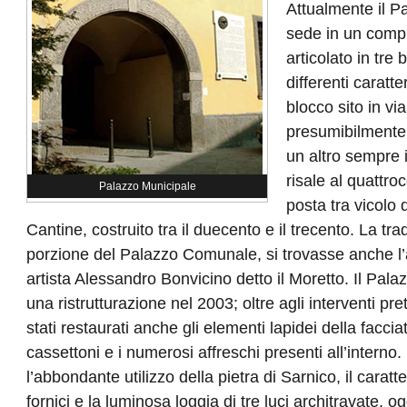
Attualmente il 
sede in un compl
articolato in tre 
differenti caratte
blocco sito in v
presumibilmente 
un altro sempre
risale al quattro
Palazzo Municipale
posta tra vicolo 
Cantine, costruito tra il duecento e il trecento. La tr
porzione del Palazzo Comunale, si trovasse anche l’
artista Alessandro Bonvicino detto il Moretto. Il Pa
una ristrutturazione nel 2003; oltre agli interventi pr
stati restaurati anche gli elementi lapidei della facciata
cassettoni e i numerosi affreschi presenti all’interno
l’abbondante utilizzo della pietra di Sarnico, il caratter
fornici e la luminosa loggia di tre luci architravate, o