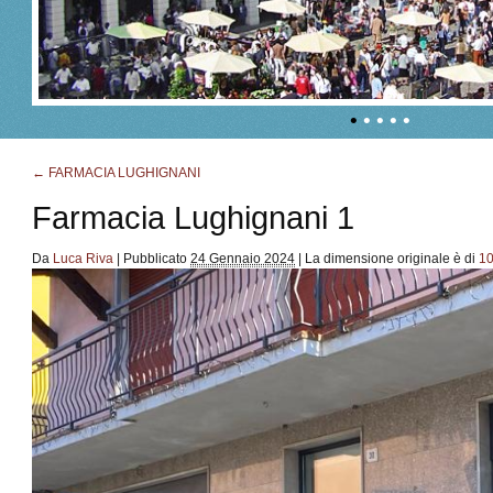
•
•
•
•
•
←
FARMACIA LUGHIGNANI
Farmacia Lughignani 1
Da
Luca Riva
|
Pubblicato
24 Gennaio 2024
|
La dimensione originale è di
10