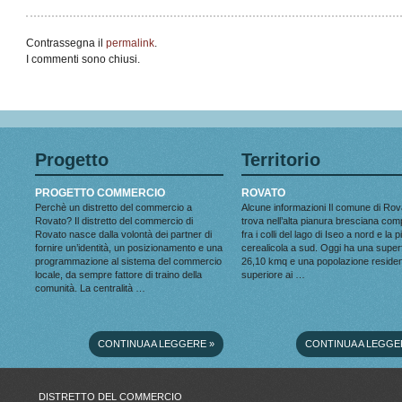
Contrassegna il
permalink
.
I commenti sono chiusi.
Progetto
Territorio
PROGETTO COMMERCIO
ROVATO
Perchè un distretto del commercio a
Alcune informazioni Il comune di Rov
Rovato? Il distretto del commercio di
trova nell’alta pianura bresciana co
Rovato nasce dalla volontà dei partner di
fra i colli del lago di Iseo a nord e la 
fornire un’identità, un posizionamento e una
cerealicola a sud. Oggi ha una superf
programmazione al sistema del commercio
26,10 kmq e una popolazione reside
locale, da sempre fattore di traino della
superiore ai …
comunità. La centralità …
CONTINUA A LEGGERE
»
CONTINUA A LEGGE
DISTRETTO DEL COMMERCIO