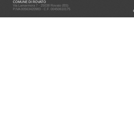
COMUNE DI ROVATO
Via Lamarmora 7 - 25038 Rovato (BS)
P.IVA 00563420983 - C.F. 00450610175