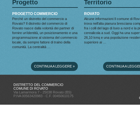
Progetto
Territorio
PROGETTO COMMERCIO
ROVATO
Perchè un distretto del commercio a
Alcune informazioni Il comune di Rov
Rovato? Il distretto del commercio di
trova nell’alta pianura bresciana co
Rovato nasce dalla volontà dei partner di
fra i colli del lago di Iseo a nord e la 
fornire un’identità, un posizionamento e una
cerealicola a sud. Oggi ha una superf
programmazione al sistema del commercio
26,10 kmq e una popolazione reside
locale, da sempre fattore di traino della
superiore ai …
comunità. La centralità …
CONTINUA A LEGGERE
»
CONTINUA A LEGGE
DISTRETTO DEL COMMERCIO
COMUNE DI ROVATO
Via Lamarmora 7 - 25038 Rovato (BS)
P.IVA 00563420983 - C.F. 00450610175