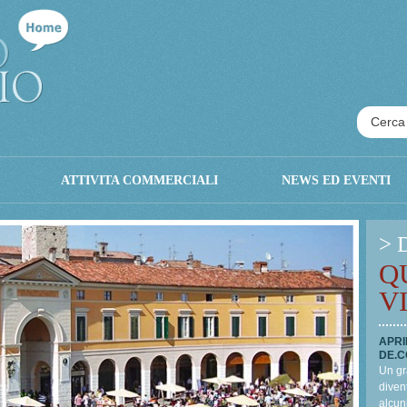
ATTIVITA COMMERCIALI
NEWS ED EVENTI
> 
Q
V
APRI
DE.C
Un gr
divent
alcun