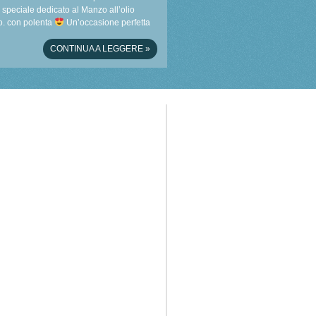
speciale dedicato al Manzo all’olio
. con polenta
Un’occasione perfetta
scoprire i sapori autentici del territorio …
CONTINUA A LEGGERE
»