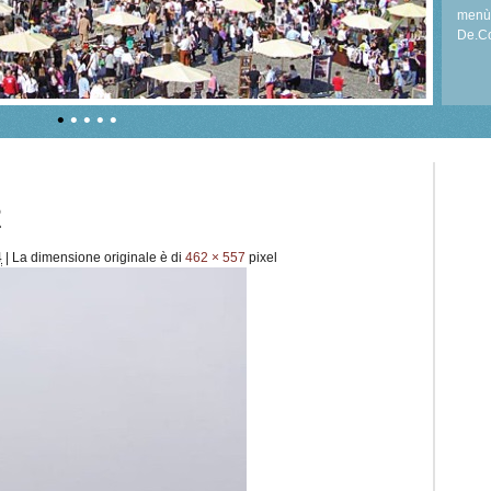
menù 
De.Co
per ri
•
•
•
•
•
2
4
|
La dimensione originale è di
462 × 557
pixel