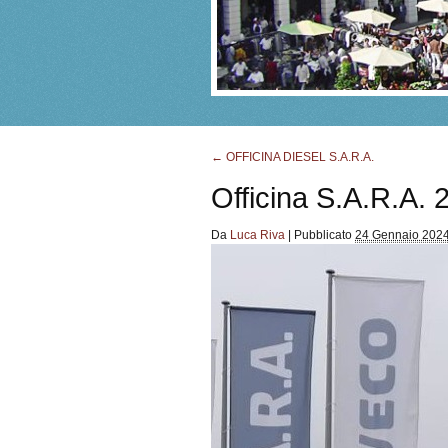
←
OFFICINA DIESEL S.A.R.A.
Officina S.A.R.A. 
Da
Luca Riva
|
Pubblicato
24 Gennaio 202