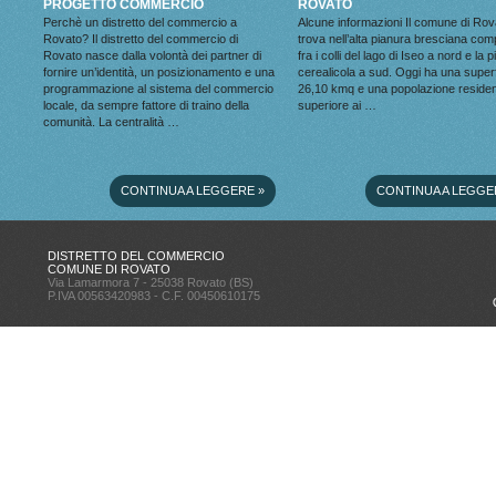
PROGETTO COMMERCIO
ROVATO
Perchè un distretto del commercio a
Alcune informazioni Il comune di Rov
Rovato? Il distretto del commercio di
trova nell’alta pianura bresciana co
Rovato nasce dalla volontà dei partner di
fra i colli del lago di Iseo a nord e la 
fornire un’identità, un posizionamento e una
cerealicola a sud. Oggi ha una superf
programmazione al sistema del commercio
26,10 kmq e una popolazione reside
locale, da sempre fattore di traino della
superiore ai …
comunità. La centralità …
CONTINUA A LEGGERE
»
CONTINUA A LEGGE
DISTRETTO DEL COMMERCIO
COMUNE DI ROVATO
Via Lamarmora 7 - 25038 Rovato (BS)
P.IVA 00563420983 - C.F. 00450610175